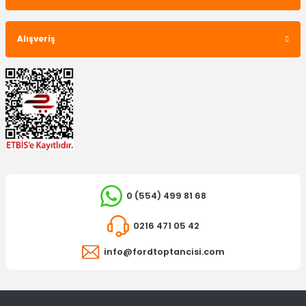
1.678,95 TL
Alışveriş
489,26 TL
0 (554) 499 81 68
İTHAL ÜRÜN
OTOSAN
0216 471 05 42
Ayna Camı Alt Connect Sol
Ayna Köşe Kapağı Connect Sol
info@fordtoptancisi.com
164,89 TL
593,64 TL