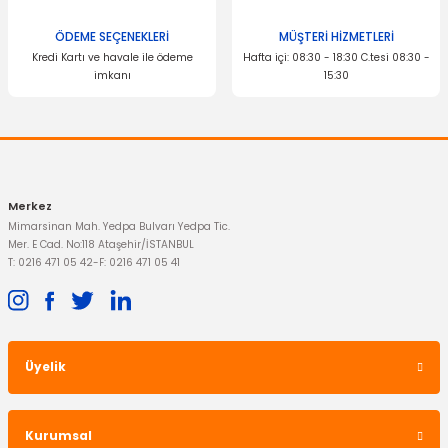
Marş Motoru Connect
EUROREPAR
ÖDEME SEÇENEKLERİ
MÜŞTERİ HİZMETLERİ
Kredi Kartı ve havale ile ödeme
Hafta içi: 08:30 - 18:30 C.tesi 08:30 -
Kızdırma Bujisi Connect 4 Adet
4.999,00 TL
imkanı
15:30
Gönder
733,95 TL
Merkez
Mimarsinan Mah. Yedpa Bulvarı Yedpa Tic.
Mer. E Cad. No:118 Ataşehir/İSTANBUL
T: 0216 471 05 42
-
F: 0216 471 05 41
SACHS
Üyelik
Arka Amortisör Connect
İTHAL ÜRÜN
Kurumsal
Ayna Camı Connect Elektrikli Sağ