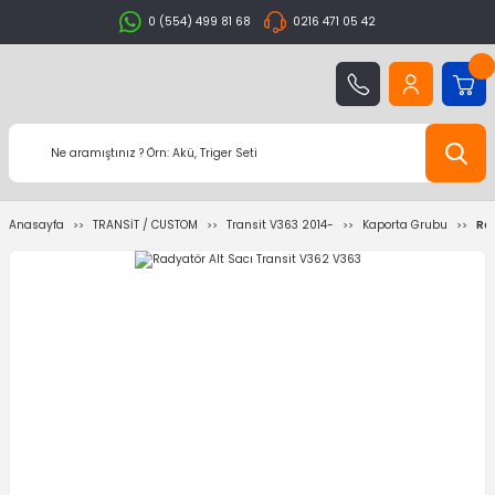
0 (554) 499 81 68
0216 471 05 42
Anasayfa
TRANSİT / CUSTOM
Transit V363 2014-
Kaporta Grubu
Rad