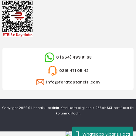
0 (554) 499 81 68
İTHAL ÜRÜN
OTOSAN
0216 471 05 42
Ayna Camı Alt Connect Sol
Ayna Köşe Kapağı Connect Sol
info@fordtoptancisi.com
164,89 TL
593,64 TL
Copyright 2022 © Her hakkı saklıdır. Kredi kartı bilgileriniz 256bit SSL sertifikası ile
korunmaktadır.
Whatsapp Sipariş Hattı