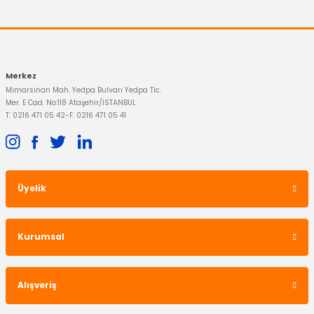
733,95 TL
Merkez
Mimarsinan Mah. Yedpa Bulvarı Yedpa Tic.
Mer. E Cad. No:118 Ataşehir/İSTANBUL
T: 0216 471 05 42
-
F: 0216 471 05 41
SACHS
Üyelik
Arka Amortisör Connect
İTHAL ÜRÜN
Kurumsal
Ayna Camı Connect Elektrikli Sağ
1.678,95 TL
Alışveriş
489,26 TL