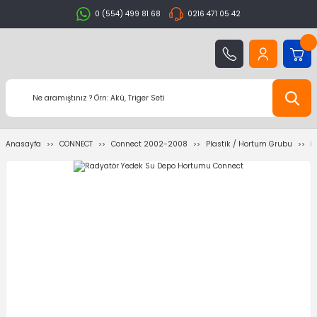
0 (554) 499 81 68
0216 471 05 42
Anasayfa
CONNECT
Connect 2002-2008
Plastik / Hortum Grubu
R