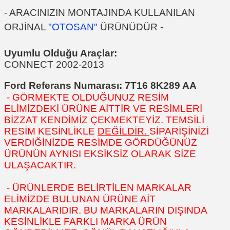
- ARACINIZIN MONTAJINDA KULLANILAN
ORJİNAL
"OTOSAN"
ÜRÜNÜDÜR -
Uyumlu Olduğu Araçlar:
CONNECT 2002-2013
Ford Referans Numarası:
7T16 8K289 AA
- GÖRMEKTE OLDUĞUNUZ RESİM
ELİMİZDEKİ ÜRÜNE AİTTİR VE RESİMLERİ
BİZZAT KENDİMİZ ÇEKMEKTEYİZ. TEMSİLİ
RESİM KESİNLİKLE
DEĞİLDİR.
SİPARİŞİNİZİ
VERDİĞİNİZDE RESİMDE GÖRDÜĞÜNÜZ
ÜRÜNÜN AYNISI EKSİKSİZ OLARAK SİZE
ULAŞACAKTIR.
- ÜRÜNLERDE BELİRTİLEN MARKALAR
ELİMİZDE BULUNAN ÜRÜNE AİT
MARKALARIDIR. BU MARKALARIN DIŞINDA
KESİNLİKLE FARKLI MARKA ÜRÜN