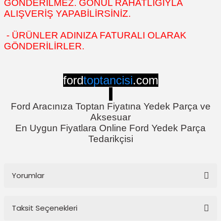
GÖNDERİLMEZ. GÖNÜL RAHATLIĞIYLA
ALIŞVERİŞ YAPABİLİRSİNİZ.
- ÜRÜNLER ADINIZA FATURALI OLARAK
GÖNDERİLİRLER.
ford
toptancisi
.com
Ford Aracınıza Toptan Fiyatına Yedek Parça ve
Aksesuar
En Uygun Fiyatlara Online Ford Yedek Parça
Tedarikçisi
Yorumlar
Taksit Seçenekleri
Bu ürüne ilk yorumu siz yapın!